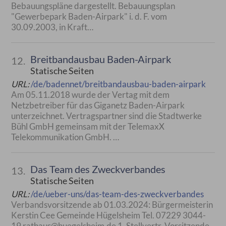
Bebauungspläne dargestellt. Bebauungsplan
"Gewerbepark Baden-Airpark" i. d. F. vom
30.09.2003, in Kraft…
Breitbandausbau Baden-Airpark
12.
Statische Seiten
URL:
/de/badennet/breitbandausbau-baden-airpark
Am 05.11.2018 wurde der Vertag mit dem
Netzbetreiber für das Giganetz Baden-Airpark
unterzeichnet. Vertragspartner sind die Stadtwerke
Bühl GmbH gemeinsam mit der TelemaxX
Telekommunikation GmbH. …
Das Team des Zweckverbandes
13.
Statische Seiten
URL:
/de/ueber-uns/das-team-des-zweckverbandes
Verbandsvorsitzende ab 01.03.2024: Bürgermeisterin
Kerstin Cee Gemeinde Hügelsheim Tel. 07229 3044-
19 rathaus@huegelsheim.de 1. Stellvertr. Vorsitzende